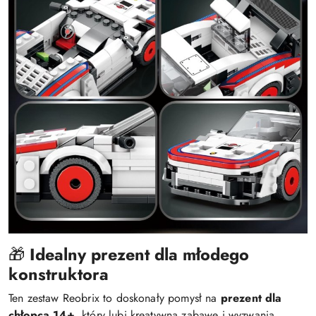
🎁
Idealny prezent dla młodego
konstruktora
Ten zestaw Reobrix to doskonały pomysł na
prezent dla
chłopca 14+
, który lubi kreatywną zabawę i wyzwania.