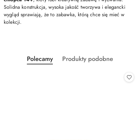
Solidna konstrukcja, wysoka jakość tworzywa i elegancki
wygląd sprawiają, że to zabawka, którą chce się mieć w
kolekcji.
Produkty
Produkty
Polecamy
Produkty podobne
Pomiń karuzelę produktów
o
o
statusie:
statusie: