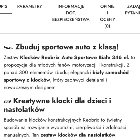
PIS
PARAMETRY
INFORMACJE
OPINIE
ZADA
DOT.
I
PYTAN
BEZPIECZEŃSTWA
OCENY
(0)
🏎️
Zbuduj sportowe auto z klasą!
Zestaw
Klocków Reobrix Auto Sportowe Białe 346 el.
to
propozycja dla młodych fanów motoryzacji i konstrukcji. Z
ponad 300 elementów zbuduj elegancki
biały samochód
sportowy z klocków
, który zachwyci detalami i
nowoczesnym designem.
🧱
Kreatywne klocki dla dzieci i
nastolatków
Budowanie klocków konstrukcyjnych Reobrix to świetny
sposób na rozwijanie wyobraźni, cierpliwości i zdolności
manualnych. Ten
zestaw klocków dla nastolatków