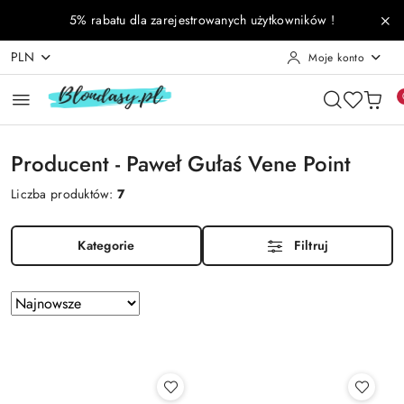
Przejdź do treści głównej
Przejdź do wyszukiwarki
Przejdź do moje konto
Przejdź do menu głównego
Przejdź do stopki
5% rabatu dla zarejestrowanych użytkowników !
PLN
Moje konto
Producent - Paweł Gułaś Vene Point
Liczba produktów:
7
Kategorie
Filtruj
Zastosowano
Sortuj
według
sortowanie:
Najnowsze.