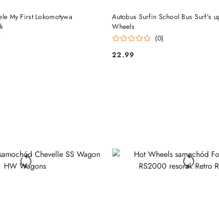
DO KOSZYKA
DO KOSZYKA
ele My First Lokomotywa
Autobus Surfin School Bus Surf's u
k
Wheels
)
(0)
22.99
Cena: