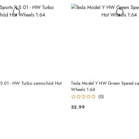
DO KOSZYKA
DO KOSZYKA
R.S 01 - HW Turbo samochód Hot
Tesla Model Y HW Green Speed s
Wheels 1:64
)
(0)
32.99
Cena: