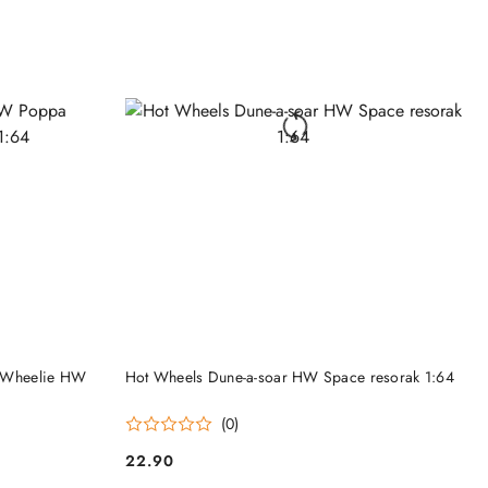
DO KOSZYKA
 Wheelie HW
Hot Wheels Dune-a-soar HW Space resorak 1:64
(0)
22.90
Cena: