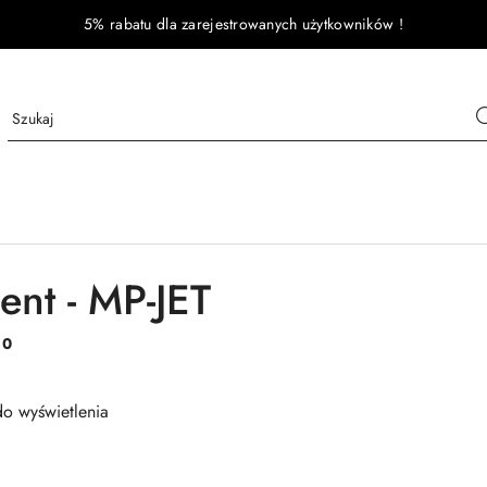
5% rabatu dla zarejestrowanych użytkowników !
ent - MP-JET
:
0
o wyświetlenia