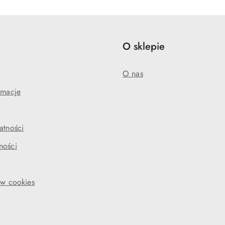
e
O sklepie
O nas
amacje
atności
ności
ów cookies