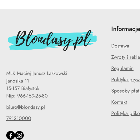
Informacj
Dostawa
Zwroty i rekl
Regulamin
MLK Maciej Janusz Laskowski
Polityka pryw
Janosika 11
15-157 Białystok
Sposoby płat
Nip: 966-159-25-80
Kontakt
biuro@blondasy.pl
Polityka plik
791210000