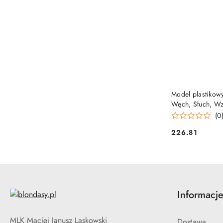
Model plastikowy
Węch, Słuch, Wz
(0
226.81
Cena:
Informacj
MLK Maciej Janusz Laskowski
Dostawa