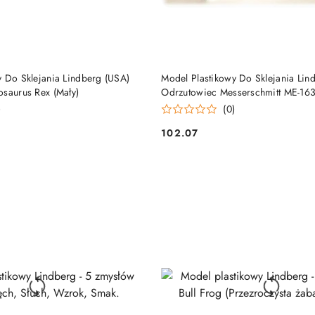
DO KOSZYKA
DO KOSZYKA
y Do Sklejania Lindberg (USA)
Model Plastikowy Do Sklejania Lin
osaurus Rex (Mały)
Odrzutowiec Messerschmitt ME-16
)
(0)
102.07
Cena: