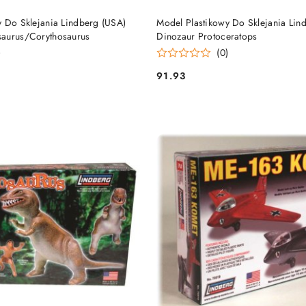
DO KOSZYKA
DO KOSZYKA
y Do Sklejania Lindberg (USA)
Model Plastikowy Do Sklejania Lin
aurus/Corythosaurus
Dinozaur Protoceratops
)
(0)
91.93
Cena: