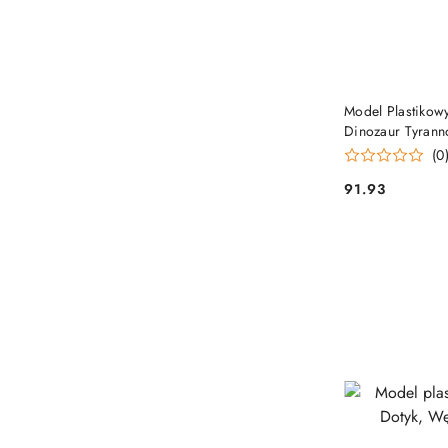
Model Plastikow
Dinozaur Tyrann
(0
91.93
Cena: