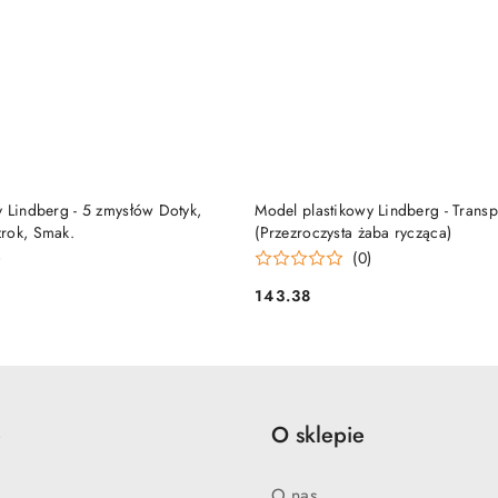
DO KOSZYKA
DO KOSZYKA
 Lindberg - 5 zmysłów Dotyk,
Model plastikowy Lindberg - Transp
rok, Smak.
(Przezroczysta żaba rycząca)
)
(0)
143.38
Cena:
e
O sklepie
O nas