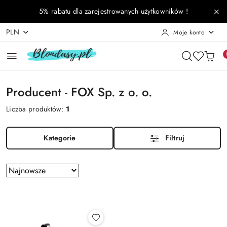
Przejdź do treści głównej
Przejdź do wyszukiwarki
Przejdź do moje konto
Przejdź do menu głównego
Przejdź do stopki
5% rabatu dla zarejestrowanych użytkowników !
PLN
Moje konto
Producent - FOX Sp. z o. o.
Liczba produktów:
1
Kategorie
Filtruj
Zastosowano
Sortuj
według
sortowanie:
Najnowsze.