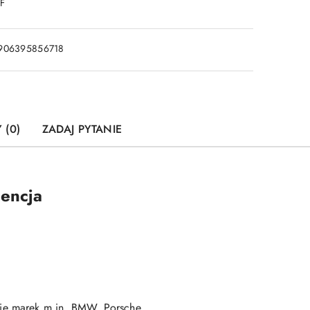
DF
906395856718
 (0)
ZADAJ PYTANIE
encja
ie marek m.in. BMW, Porsche,