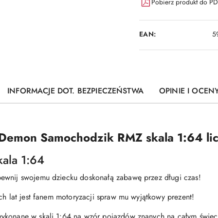
Pobierz produkt do P
EAN:
5
INFORMACJE DOT. BEZPIECZEŃSTWA
OPINIE I OCENY
 Demon
Samochodzik RMZ skala 1:64 lic
ala 1:64
ewnij swojemu dziecku doskonałą zabawę przez długi czas!
ch lat jest fanem motoryzacji spraw mu wyjątkowy prezent!
wykonane w skali 1:64 na wzór pojazdów znanych na całym świec