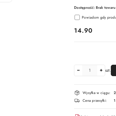
Dostępność:
Brak towaru
Powiadom gdy produk
cena:
14.90
Ilość
szt.
Dostępność
Wysyłka w ciągu:
2
i
Cena przesyłki:
1
dostawa