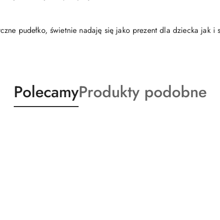
zne pudełko, świetnie nadaję się jako prezent dla dziecka jak 
Produkty
Produkty
Polecamy
Produkty podobne
o
o
statusie:
statusie: