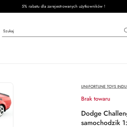
5% rabatu dla zarejestrowanych użytkowników !
NAZWA
UNI-FORTUNE TOYS INDUS
PRODUCENTA:
Brak towaru
Dodge Challen
samochodzik 1