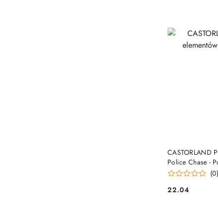
PRO
CASTORLAND Puz
Police Chase - P
(0
22.04
Cena: