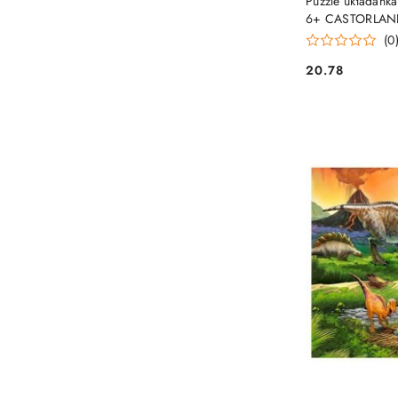
Puzzle układank
6+ CASTORLAN
(0
20.78
Cena: