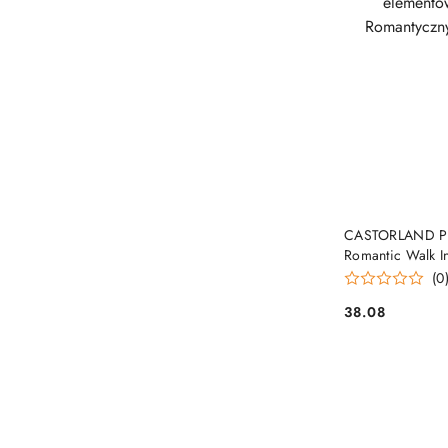
PRO
CASTORLAND Puz
Romantic Walk I
Paryżu 68x47cm
(0
38.08
Cena: