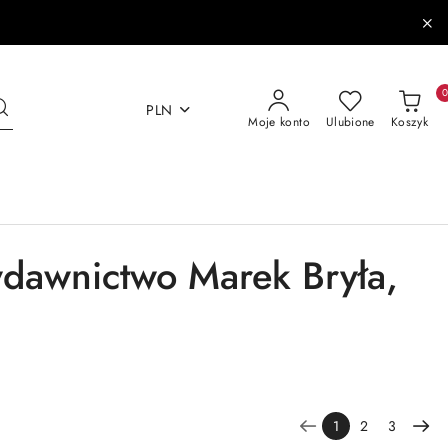
PLN
Moje konto
Ulubione
Koszyk
ydawnictwo Marek Bryła,
1
2
3