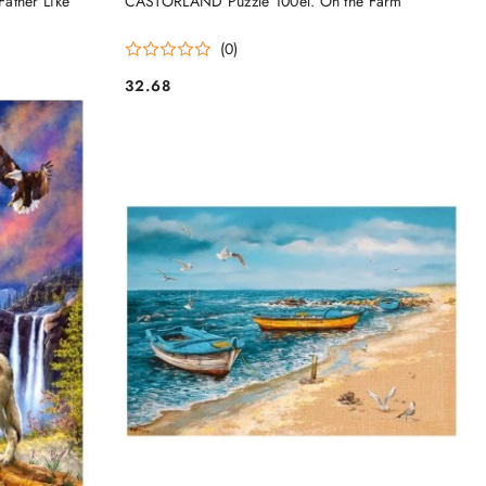
ather Like
CASTORLAND Puzzle 100el. On the Farm
(0)
32.68
Cena: