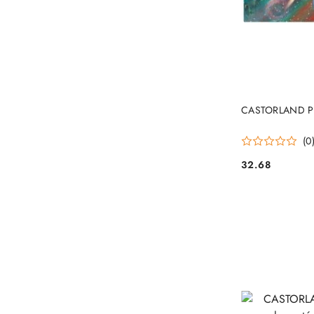
PRO
CASTORLAND Puz
(0
32.68
Cena: