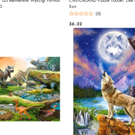
a 120 elementów Wyścigi Formuł
CASTORLAND Puzzle 1000el. Like F
D
Son
)
(0)
36.32
Cena: