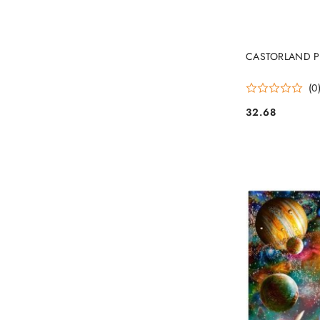
PRO
CASTORLAND Puz
(0
32.68
Cena: