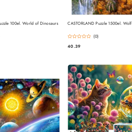
DUKT NIEDOSTĘPNY
PRODUKT NIEDOSTĘP
zle 100el. World of Dinosaurs
CASTORLAND Puzzle 1500el. Wolf'
)
(0)
40.39
Cena: