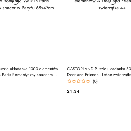
DUKT NIEDOSTĘPNY
PRODUKT NIEDOSTĘP
zle układanka 1000 elementów
CASTORLAND Puzzle układanka 30
n Paris Romantyczny spacer w
Deer and Friends - Leśne zwierzątk
)
(0)
21.34
Cena: